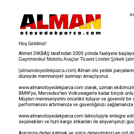
V
Hoş Geldiniz!
Ahmet DİKBAŞ tarafından 2005 yılında faaliyete başlay
Gayrimenkul Motorlu Araçlar Ticaret Limitet Şirketi (a
Alman oto yedek parçalarını
(almanotoyedekparca.com)
düzeyde memnuniyet sunmayı amaçlıyoruz.
www.almanotoyedekparca.com olarak, uzman ekibimizle A
BMW'ye, Mercedes'ten Volkswagen'e kadar birçok ünlü Alm
Müşteri memnuniyetini öncelikli tutuyor ve güvenilir bir 
performansını artırmanıza ve güvenliğinizi sağlamanıza
www.almanotoyedekparca.com teknolojiyle entegre edilmiş
seçenekleri ve hızlı kargo imkanları ile alışverişinizi gü
Aracınıza değer katmak ve sürüş deneyiminizi en üst dü