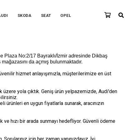
AUDI
SKODA
SEAT
OPEL
 Plaza No:2/17 Bayraklı/İzmir
adresinde
Dikbaş
tış mağazasını da açmış bulunmaktadır.
üvenilir hizmet anlayışımızla, müşterilerimize en üst
 üzere yola çıktık. Geniş ürün yelpazemizde, Audi'den
irsiniz.
i ürünleri en uygun fiyatlarla sunarak, aracınızın
ık ve hızı bir arada sunmayı hedefliyor. Güvenli ödeme
Sorularınız için her zaman yanınızdayız. İyi