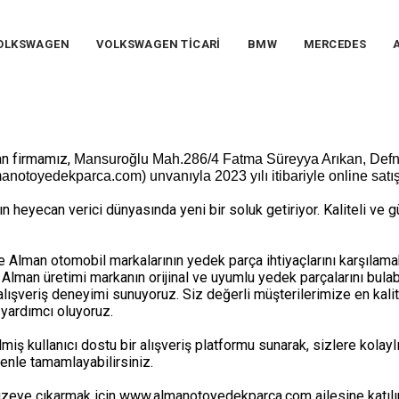
OLKSWAGEN
VOLKSWAGEN TİCARİ
BMW
MERCEDES
an firmamız,
Mansuroğlu Mah.286/4 Fatma Süreyya Arıkan, Defne
lmanotoyedekparca.com) unvanıyla 2023 yılı itibariyle online sa
n heyecan verici dünyasında yeni bir soluk getiriyor. Kaliteli ve g
lman otomobil markalarının yedek parça ihtiyaçlarını karşılamak
an üretimi markanın orijinal ve uyumlu yedek parçalarını bulabil
alışveriş deneyimi sunuyoruz. Siz değerli müşterilerimize en kalitel
 yardımcı oluyoruz.
 kullanıcı dostu bir alışveriş platformu sunarak, sizlere kolayl
venle tamamlayabilirsiniz.
zeye çıkarmak için www.almanotoyedekparca.com ailesine katılın. 