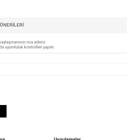
ÖNERILERI
aylaşmanınızı rica ederiz
 uyumluluk kontrolleri yapılır.
ya
Uygulamalar