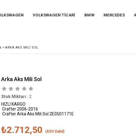
OLKSWAGEN
VOLKSWAGEN TİCARİ
BMW
MERCEDES
N
>
ARKA AKS MILI SOL
Arka Aks Mili Sol
Stok Miktarı
:
2
HIZLI KARGO
Crafter 2006-2016
Crafter Arka Aks Mili Sol 2E0501171E
₺2.712,50
(KDV Dahil)