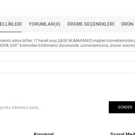
ELLIKLERI
YORUMLAR
(0)
ÖDEME SEÇENEKLERI
ÜRÜN 
memiz adına lütfen 17 haneli araç ŞASE NUMARANIZI müşteri hizmetlerimizle p
ICIYA SOR” kısmından bildirmeniz durumunda: uzmanlarımızca, ürünün aracınızla
GÖNDER
Kurumsal
Sosyal Med